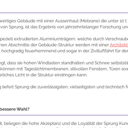
llwertiges Gebäude mit einer Aussenhaut (Mebrane) die unter 10 
von Sprung, ist das Ergebnis von jahrzehntelanger Forschung un
eziell extrudierten Aluminiumträgern, welche durch Verschraub
nen Abschnitte der Gebäude-Struktur werden mit einer
Architek
hochgradig feuerhemmend und sogar in der Zivilluftfahrt für den 
t, dass sie hohen Windlasten standhalten und Schnee selbststän
önnen mit Tageslichtmembranen, stilvollen Fenstern, Türen sow
liches Licht in die Struktur eindringen kann.
iefert Sprung die zuverlässigsten, vielseitigsten und technisch f
bessere Wahl?
it, belegen die hohe Akzeptanz und die Loyalität der Sprung Kund