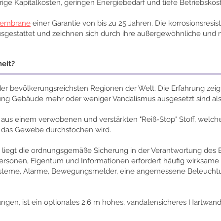
ige Kapitalkosten, geringen Energiebedarf und tiefe Betriebskos
Membrane
einer Garantie von bis zu 25 Jahren. Die korrosionsresi
ausgestattet und zeichnen sich durch ihre außergewöhnliche und 
heit?
der bevölkerungsreichsten Regionen der Welt. Die Erfahrung zeigt
ng Gebäude mehr oder weniger Vandalismus ausgesetzt sind als t
aus einem verwobenen und verstärkten "Reiß-Stop" Stoff, welch
nn das Gewebe durchstochen wird.
liegt die ordnungsgemäße Sicherung in der Verantwortung des 
sonen, Eigentum und Informationen erfordert häufig wirksame 
ysteme, Alarme, Bewegungsmelder, eine angemessene Beleucht
ngen, ist ein optionales 2.6 m hohes, vandalensicheres Hartwa