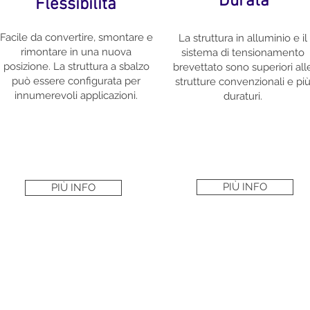
Durata
Flessibilità
Facile da convertire, smontare e
La struttura in alluminio e il
rimontare in una nuova
sistema di tensionamento
posizione. La struttura a sbalzo
brevettato sono superiori all
può essere configurata per
strutture convenzionali e pi
innumerevoli applicazioni.
duraturi.
PIÙ INFO
PIÙ INFO
ncipale per i nostri e i vostri progetti. Con oltre 130 anni di esperie
rung è un partner eccellente e competente per progetti edilizi inno
tti edilizi insieme ai vostri partner locali. Su richiesta, Sprung può