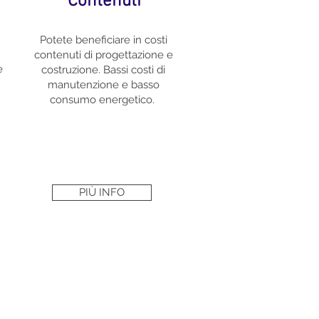
Contenuti
Potete beneficiare in costi
contenuti di progettazione e
e
costruzione. Bassi costi di
ù
manutenzione
e basso
consumo energetico.
PIÙ INFO
nza e più di 13.000 edifici già costruiti
vativi ed efficienti. Sprung progetta e
 consegnare il materiale direttamente in