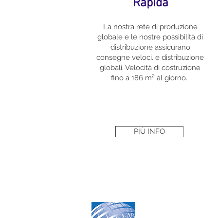
Rapida
La nostra rete di produzione
globale e le nostre possibilità di
distribuzione assicurano
consegne veloci. e distribuzione
globali. Velocità di costruzione
fino a 186 m² al giorno.
PIÙ INFO
Partner of
Sprung è il partner pri
in oltre 100 Paesi, Sp
realizza i vostri proge